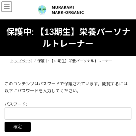
コ
ナ
ン
ビ
テ
ゲ
ン
ー
ツ
シ
保護中: 【13期生】栄養パーソナ
へ
ョ
ス
ン
ルトレーナー
キ
に
ッ
移
プ
動
トップページ
保護中: 【13期生】栄養パーソナルトレーナー
このコンテンツはパスワードで保護されています。閲覧するには
以下にパスワードを入力してください。
パスワード: