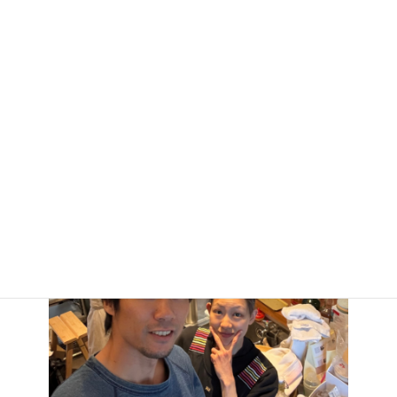
@murakami_mark_organic