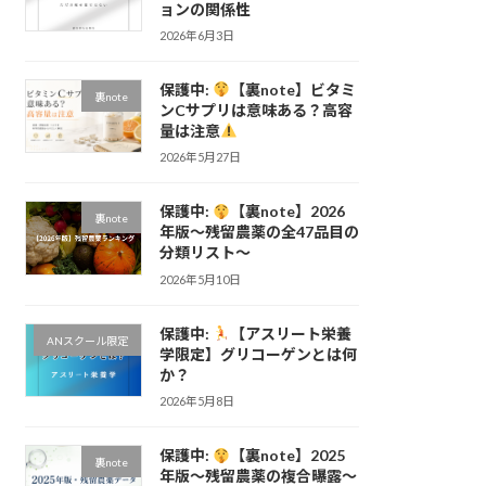
ョンの関係性
2026年6月3日
保護中:
【裏note】ビタミ
裏note
ンCサプリは意味ある？高容
量は注意
2026年5月27日
保護中:
【裏note】2026
裏note
年版〜残留農薬の全47品目の
分類リスト〜
2026年5月10日
保護中:
【アスリート栄養
ANスクール限定
学限定】グリコーゲンとは何
か？
2026年5月8日
保護中:
【裏note】2025
裏note
年版〜残留農薬の複合曝露〜