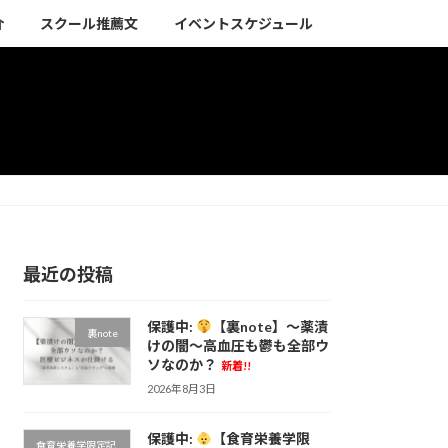
介
スクール推薦文
イベントスケジュール
最近の投稿
保護中:
【裏note】〜薬漬
裏note
けの闇〜高血圧も鬱も全部ウ
ソなのか？
新着!!
2026年8月3日
保護中:
【食育栄養学限
食育栄養学限定記