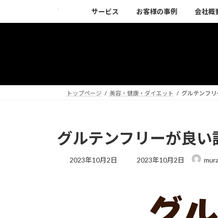
コ
ナ
サービス
お客様の事例
会社概
ン
ビ
テ
ゲ
ン
ー
ツ
シ
へ
ョ
ス
ン
キ
に
トップページ
美容・健康・ダイエット
グルテンフリ
ッ
移
プ
動
グルテンフリーが良い
最
2023年10月2日
2023年10月2日
mur
終
更
新
日
時
: