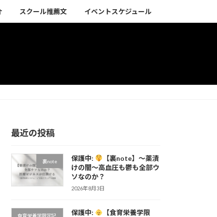
介
スクール推薦文
イベントスケジュール
最近の投稿
保護中:
【裏note】〜薬漬
裏note
けの闇〜高血圧も鬱も全部ウ
ソなのか？
2026年8月3日
保護中:
【食育栄養学限
食育栄養学限定記