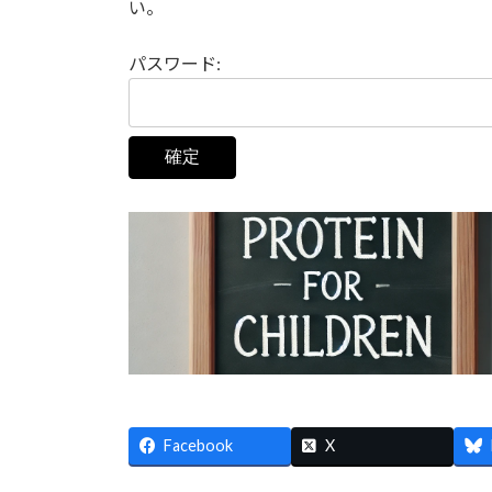
い。
時
:
パスワード:
Facebook
X