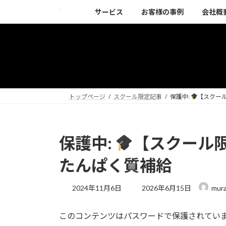
コ
ナ
サービス
お客様の事例
会社概
ン
ビ
テ
ゲ
ン
ー
ツ
シ
へ
ョ
ス
ン
キ
に
トップページ
スクール限定記事
保護中:
【スクー
ッ
移
プ
動
保護中:
【スクール
たんぱく質補給
最
2024年11月6日
2026年6月15日
mur
終
更
このコンテンツはパスワードで保護されてい
新
日