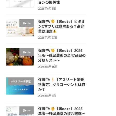
ョンの関係性
2026年6月3日
保護中:
【裏note】ビタミ
裏note
ンCサプリは意味ある？高容
量は注意
2026年5月27日
保護中:
【裏note】2026
裏note
年版〜残留農薬の全47品目の
分類リスト〜
2026年5月10日
保護中:
【アスリート栄養
ANスクール限定
学限定】グリコーゲンとは何
か？
2026年5月8日
保護中:
【裏note】2025
裏note
年版〜残留農薬の複合曝露〜